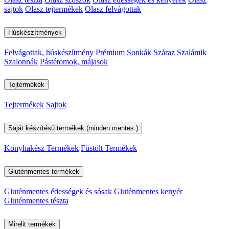
sajtok
Olasz tejtermékek
Olasz felvágottak
Húskészítmények
Felvágottak, húskészítmény
Prémium Sonkák
Száraz Szalámik
Szalonnák
Pástétomok, májasok
Tejtermékek
Tejtermékek
Sajtok
Saját készítésű termékek (minden mentes )
Konyhakész Termékek
Füstölt Termékek
Gluténmentes termékek
Gluténmentes édességek és sósak
Gluténmentes kenyér
Gluténmentes tészta
Mirelit termékek