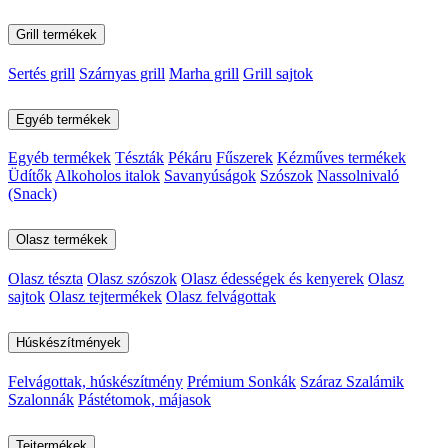
Grill termékek
Sertés grill
Szárnyas grill
Marha grill
Grill sajtok
Egyéb termékek
Egyéb termékek
Tészták
Pékáru
Fűszerek
Kézműves termékek
Üdítők
Alkoholos italok
Savanyúságok
Szószok
Nassolnivaló
(Snack)
Olasz termékek
Olasz tészta
Olasz szószok
Olasz édességek és kenyerek
Olasz
sajtok
Olasz tejtermékek
Olasz felvágottak
Húskészítmények
Felvágottak, húskészítmény
Prémium Sonkák
Száraz Szalámik
Szalonnák
Pástétomok, májasok
Tejtermékek