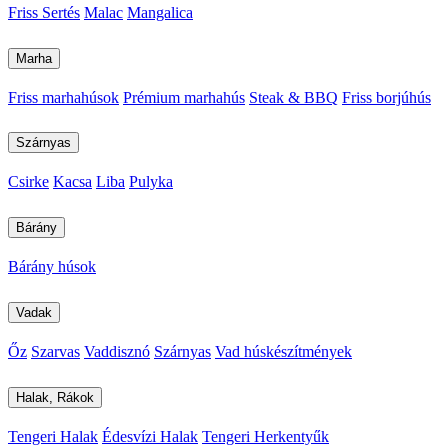
Friss Sertés
Malac
Mangalica
Marha
Friss marhahúsok
Prémium marhahús
Steak & BBQ
Friss borjúhús
Szárnyas
Csirke
Kacsa
Liba
Pulyka
Bárány
Bárány húsok
Vadak
Őz
Szarvas
Vaddisznó
Szárnyas
Vad húskészítmények
Halak, Rákok
Tengeri Halak
Édesvízi Halak
Tengeri Herkentyűk