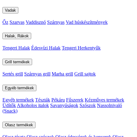
Vadak
Őz
Szarvas
Vaddisznó
Szárnyas
Vad húskészítmények
Halak, Rákok
Tengeri Halak
Édesvízi Halak
Tengeri Herkentyűk
Grill termékek
Sertés grill
Szárnyas grill
Marha grill
Grill sajtok
Egyéb termékek
Egyéb termékek
Tészták
Pékáru
Fűszerek
Kézműves termékek
Üdítők
Alkoholos italok
Savanyúságok
Szószok
Nassolnivaló
(Snack)
Olasz termékek
Olasz tészta
Olasz szószok
Olasz édességek és kenyerek
Olasz