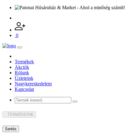
0
Termékek
Akciók
Rólunk
Üzleteink
Nagykereskedelem
Kapcsolat
TERMÉKEINK
Sertés