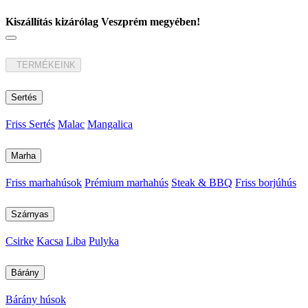
Kiszállítás kizárólag Veszprém megyében!
TERMÉKEINK
Sertés
Friss Sertés
Malac
Mangalica
Marha
Friss marhahúsok
Prémium marhahús
Steak & BBQ
Friss borjúhús
Szárnyas
Csirke
Kacsa
Liba
Pulyka
Bárány
Bárány húsok