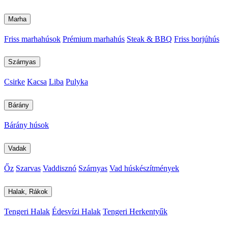
Marha
Friss marhahúsok
Prémium marhahús
Steak & BBQ
Friss borjúhús
Szárnyas
Csirke
Kacsa
Liba
Pulyka
Bárány
Bárány húsok
Vadak
Őz
Szarvas
Vaddisznó
Szárnyas
Vad húskészítmények
Halak, Rákok
Tengeri Halak
Édesvízi Halak
Tengeri Herkentyűk