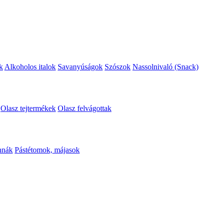
k
Alkoholos italok
Savanyúságok
Szószok
Nassolnivaló (Snack)
Olasz tejtermékek
Olasz felvágottak
nnák
Pástétomok, májasok