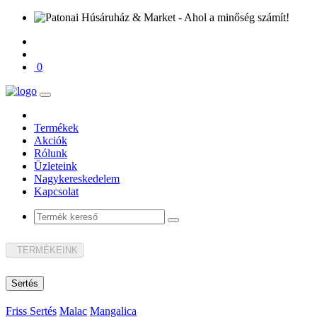
0
Termékek
Akciók
Rólunk
Üzleteink
Nagykereskedelem
Kapcsolat
TERMÉKEINK
Sertés
Friss Sertés
Malac
Mangalica