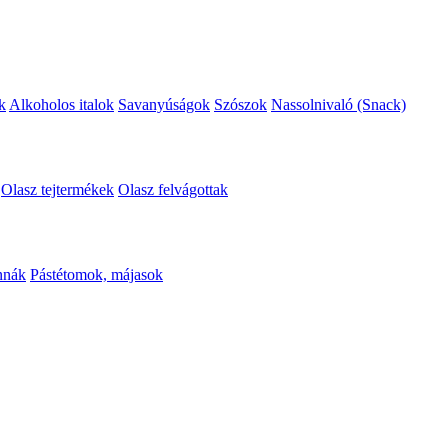
k
Alkoholos italok
Savanyúságok
Szószok
Nassolnivaló (Snack)
Olasz tejtermékek
Olasz felvágottak
nnák
Pástétomok, májasok