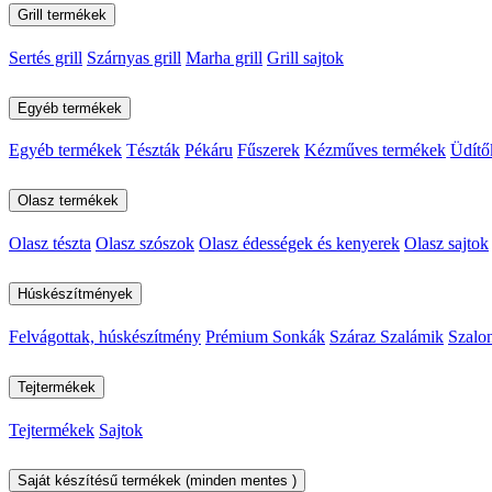
Grill termékek
Sertés grill
Szárnyas grill
Marha grill
Grill sajtok
Egyéb termékek
Egyéb termékek
Tészták
Pékáru
Fűszerek
Kézműves termékek
Üdítő
Olasz termékek
Olasz tészta
Olasz szószok
Olasz édességek és kenyerek
Olasz sajtok
Húskészítmények
Felvágottak, húskészítmény
Prémium Sonkák
Száraz Szalámik
Szalo
Tejtermékek
Tejtermékek
Sajtok
Saját készítésű termékek (minden mentes )