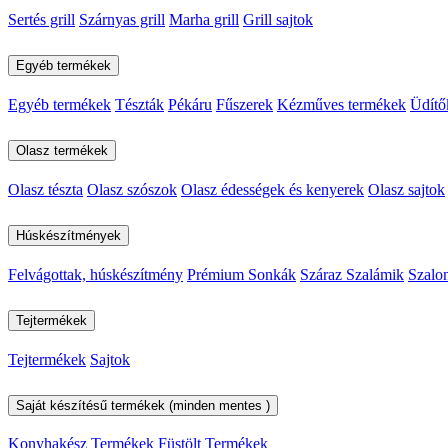
Sertés grill
Szárnyas grill
Marha grill
Grill sajtok
Egyéb termékek
Egyéb termékek
Tészták
Pékáru
Fűszerek
Kézműves termékek
Üdítő
Olasz termékek
Olasz tészta
Olasz szószok
Olasz édességek és kenyerek
Olasz sajtok
Húskészítmények
Felvágottak, húskészítmény
Prémium Sonkák
Száraz Szalámik
Szalo
Tejtermékek
Tejtermékek
Sajtok
Saját készítésű termékek (minden mentes )
Konyhakész Termékek
Füstölt Termékek