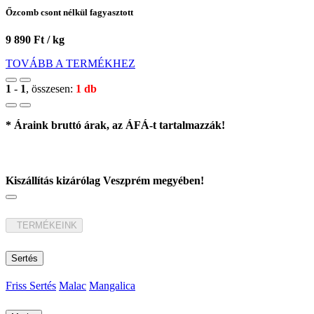
Őzcomb csont nélkül fagyasztott
9 890 Ft / kg
TOVÁBB A TERMÉKHEZ
1
-
1
, összesen:
1 db
* Áraink bruttó árak, az ÁFÁ-t tartalmazzák!
Kiszállítás kizárólag Veszprém megyében!
TERMÉKEINK
Sertés
Friss Sertés
Malac
Mangalica