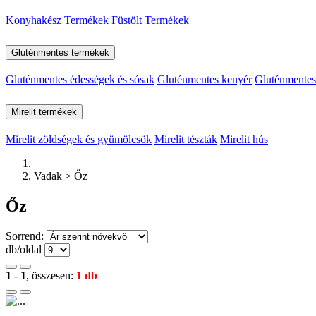
Konyhakész Termékek
Füstölt Termékek
Gluténmentes termékek
Gluténmentes édességek és sósak
Gluténmentes kenyér
Gluténmentes 
Mirelit termékek
Mirelit zöldségek és gyümölcsök
Mirelit tészták
Mirelit hús
Vadak > Őz
Őz
Sorrend:
db/oldal
1
-
1
, összesen:
1 db