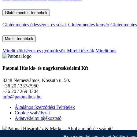
Gluténmentes termékek
Gluténmentes édességek és sósak
Gluténmentes kenyér
Gluténmentes 
Mirelit termékek
Mirelit zöldségek és gyümölcsök
Mirelit tészták
Mirelit hús
Patonai Hús kis- és nagykereskedelmi Kft
8248 Nemesvámos, Kossuth u. 50.
+36 20 / 337-7950
+36 20 / 269-3304
info@patonaihus.hu
Általános Szerződési Feltételek
Cookie szabályzat
Adatvédelmi tájékoztató
Ez a weboldal cookie-kat (sütiket) has