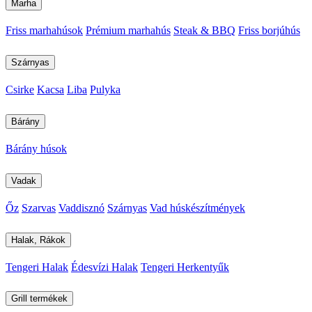
Marha
Friss marhahúsok
Prémium marhahús
Steak & BBQ
Friss borjúhús
Szárnyas
Csirke
Kacsa
Liba
Pulyka
Bárány
Bárány húsok
Vadak
Őz
Szarvas
Vaddisznó
Szárnyas
Vad húskészítmények
Halak, Rákok
Tengeri Halak
Édesvízi Halak
Tengeri Herkentyűk
Grill termékek