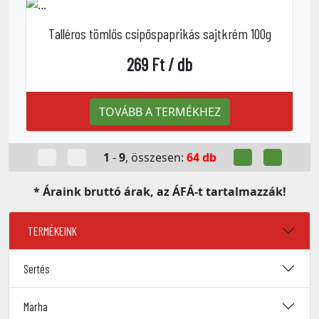
Talléros tömlős csípőspaprikás sajtkrém 100g
269 Ft / db
TOVÁBB A TERMÉKHEZ
1
-
9
, összesen:
64 db
* Áraink bruttó árak, az ÁFÁ-t tartalmazzák!
TERMÉKEINK
Sertés
Marha