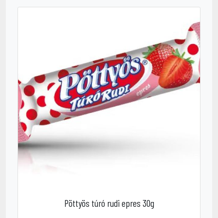
Pöttyös túró rudi epres 30g