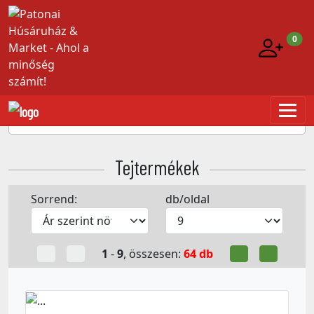
0
Tejtermékek > Tejtermékek
Tejtermékek
Sorrend:
db/oldal
1
-
9
, összesen:
64 db