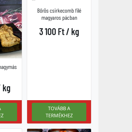
Bőrös csirkecomb filé
magyaros pácban
3 100 Ft / kg
khagymás
/ kg
A
TOVÁBB A
EZ
TERMÉKHEZ