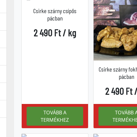
Csirke szárny csípős
pácban
2 490 Ft / kg
Csirke szárny fo
pácban
2 490 Ft 
TOVÁBB A
TOVÁBB 
TERMÉKHEZ
TERMÉKH