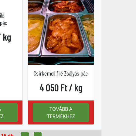
ilé
 pác
/ kg
Csirkemell filé Zsályás pác
4 050 Ft / kg
A
TOVÁBB A
EZ
TERMÉKHEZ
:
15 db