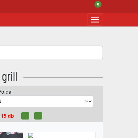
0
grill
/oldal
:
15 db