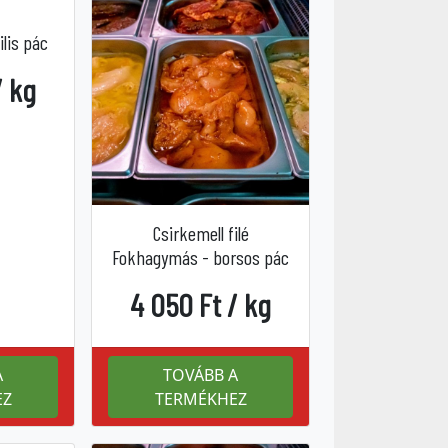
ilis pác
/ kg
Csirkemell filé
Fokhagymás - borsos pác
4 050 Ft / kg
A
TOVÁBB A
EZ
TERMÉKHEZ