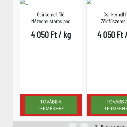
Csirkemell filé
Csirkemell f
Mézesmustáros pác
Zöldfűszeres
4 050 Ft / kg
4 050 Ft 
TOVÁBB A
TOVÁBB 
TERMÉKHEZ
TERMÉKH
1
-
9
, összesen